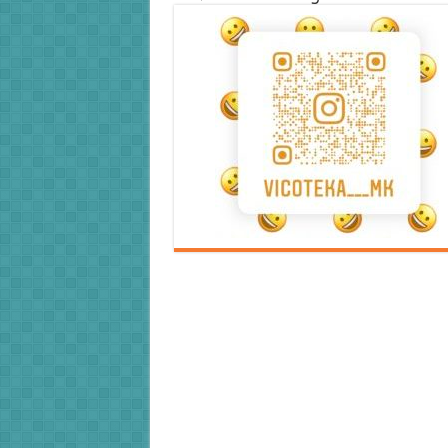
Error9
Error9