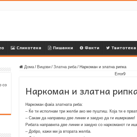
ео
Сликотека
Пишанки
Факти
Твитотека
Дома
/
Вицови
/
Златна риба
/
Наркоман и златна рипка
Error9
р со
Наркоман и златна рипк
Наркоман фаќа златната риба:
– Ќе ти исполнам три желби ако ме пуштиш. Која ти е прва
– Сакам да направиш две линии и заедно да ги ишмркаме!
Рибата направила две линии и заедно со наркоманот ги иш
– Добро, кажи ми ја втората желба.