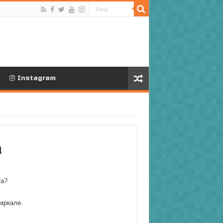
Instagram
а
та?
мркале.