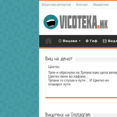
Вицотека репортер
Контакт
Маркетинг
Вицови
Гиф
Вид
Виц на денот
Цветко
Трпе и објаснува на Трпана како цела вече
Цветко биле во кафана…
Трпана го слуша и ќути… И Цветко во
плакарот ќути.
Error9
Вицотека на Instagram