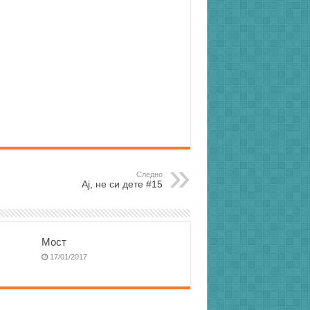
Следно
Ај, не си дете #15
Мост
17/01/2017