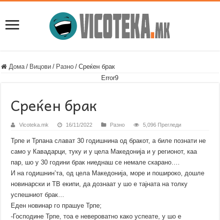
Дома
/
Вицови
/
Разно
/
Среќен брак
Error9
Среќен брак
Vicoteka.mk
16/11/2022
Разно
5,096 Прегледи
Трпе и Трпана слават 30 годишнина од бракот, а биле познати не
само у Кавадарци, туку и у цела Македонија и у регионот, каа
пар, шо у 30 години брак ниеднаш се немале скарано….
И на годишнин’та, од цела Македонија, море и пошироко, дошле
новинарски и ТВ екипи, да дознаат у шо е тајната на толку
успешниот брак…
Еден новинар го прашуе Трпе;
-Господине Трпе, тоа е невероватно како успеате, у шо е