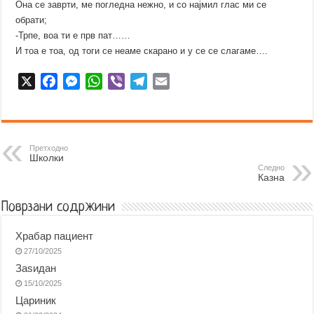
Она се заврти, ме погледна нежно, и со најмил глас ми се
обрати;
-Трпе, воа ти е прв пат……
И тоа е тоа, од тоги се неаме скарано и у се се слагаме….
X
F
M
W
V
T
E
a
e
h
i
e
m
c
s
a
b
l
a
e
s
t
e
e
i
b
e
s
r
g
l
Претходно
Школки
o
n
A
r
Следно
Казна
o
g
p
a
k
e
p
m
Поврзани содржини
r
Храбар пациент
27/10/2025
Заѕидан
15/10/2025
Цариник