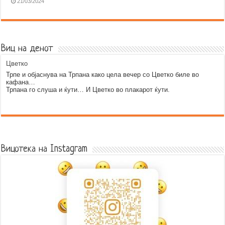
21/03/2024
Виц на денот
Цветко
Трпе и објаснува на Трпана како цела вечер со Цветко биле во
кафана…
Трпана го слуша и ќути… И Цветко во плакарот ќути.
Error9
Вицотека на Instagram