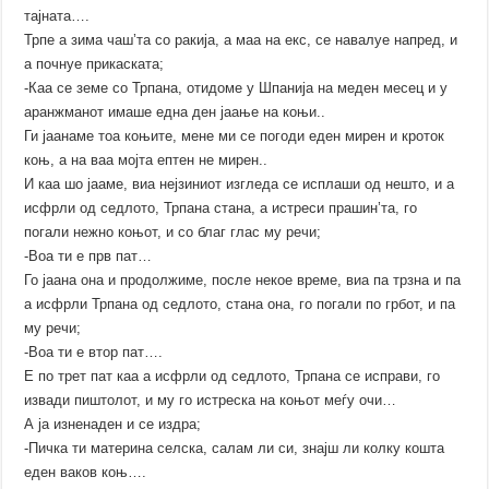
тајната….
Трпе а зима чаш’та со ракија, а маа на екс, се навалуе напред, и
а почнуе прикаската;
-Каа се земе со Трпана, отидоме у Шпанија на меден месец и у
аранжманот имаше една ден јаање на коњи..
Ги јаанаме тоа коњите, мене ми се погоди еден мирен и кроток
коњ, а на ваа мојта ептен не мирен..
И каа шо јааме, виа нејзиниот изгледа се исплаши од нешто, и а
исфрли од седлото, Трпана стана, а истреси прашин’та, го
погали нежно коњот, и со благ глас му речи;
-Воа ти е прв пат…
Го јаана она и продолжиме, после некое време, виа па трзна и па
а исфрли Трпана од седлото, стана она, го погали по грбот, и па
му речи;
-Воа ти е втор пат….
Е по трет пат каа а исфрли од седлото, Трпана се исправи, го
извади пиштолот, и му го истреска на коњот меѓу очи…
А ја изненаден и се издра;
-Пичка ти материна селска, салам ли си, знајш ли колку кошта
еден ваков коњ….