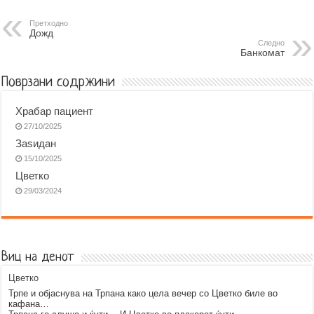
e
s
t
e
e
i
b
e
s
r
g
l
Претходно
Дожд
o
n
A
r
Следно
Банкомат
o
g
p
a
k
e
p
m
Поврзани содржини
r
Храбар пациент
27/10/2025
Заѕидан
15/10/2025
Цветко
29/03/2024
Виц на денот
Цветко
Трпе и објаснува на Трпана како цела вечер со Цветко биле во
кафана…