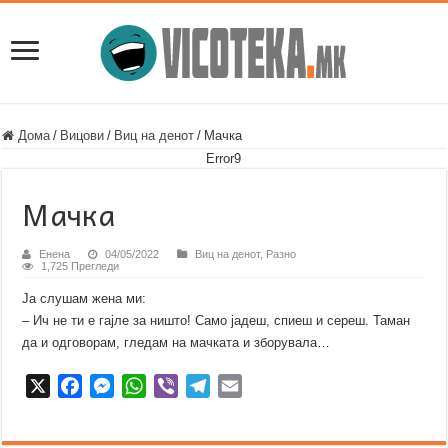
Дома
/
Вицови
/
Виц на денот
/
Мачка
Error9
Мачка
Енена
04/05/2022
Виц на денот
,
Разно
1,725 Прегледи
Ја слушам жена ми:
– Ич не ти е гајле за ништо! Само јадеш, спиеш и сереш. Таман
да и одговорам, гледам на мачката и зборувала…
X
F
M
W
V
T
E
a
e
h
i
e
m
c
s
a
b
l
a