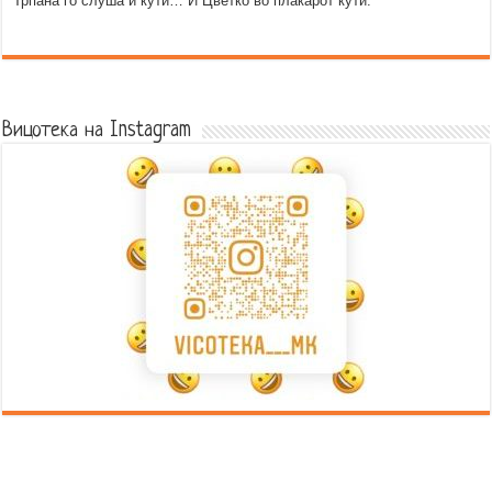
Трпана го слуша и ќути… И Цветко во плакарот ќути.
Error9
Вицотека на Instagram
Error9
Error9