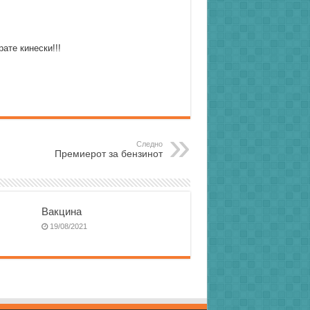
ате кинески!!!
Следно
Премиерот за бензинот
Вакцина
19/08/2021