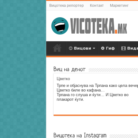
Вицотека репортер
Контакт
Маркетинг
Вицови
Гиф
Вид
Виц на денот
Цветко
Трпе и објаснува на Трпана како цела вече
Цветко биле во кафана…
Трпана го слуша и ќути… И Цветко во
плакарот ќути.
Error9
Вицотека на Instagram