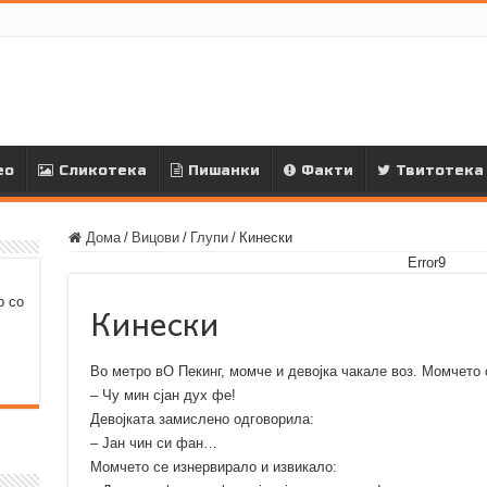
ео
Сликотека
Пишанки
Факти
Твитотека
Дома
/
Вицови
/
Глупи
/
Кинески
Error9
р со
Кинески
Во метро вО Пекинг, момче и девојка чакале воз. Момчето с
– Чу мин сјан дух фе!
Девојката замислено одговорила:
– Јан чин си фан…
Момчето се изнервирало и извикало: