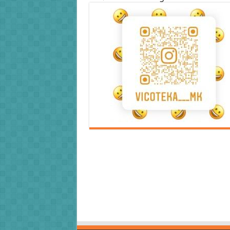
Error9
Error9