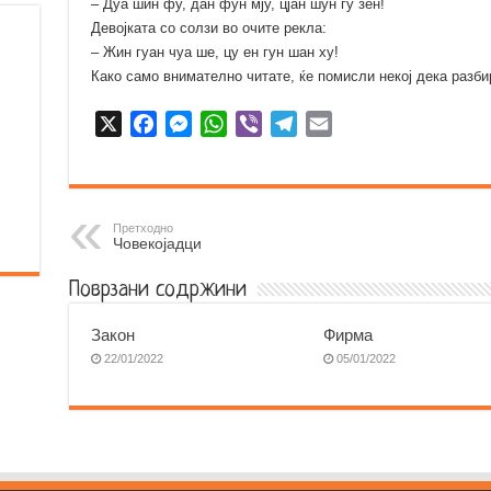
– Дуа шин фу, дан фун мју, цјан шун гу зен!
Девојката со солзи во очите рекла:
– Жин гуан чуа ше, цу ен гун шан ху!
Како само внимателно читате, ќе помисли некој дека разбир
X
F
M
W
V
T
E
a
e
h
i
e
m
c
s
a
b
l
a
e
s
t
e
e
i
b
e
s
r
g
l
Претходно
Човекојадци
o
n
A
r
o
g
p
a
Поврзани содржини
k
e
p
m
r
Закон
Фирма
22/01/2022
05/01/2022