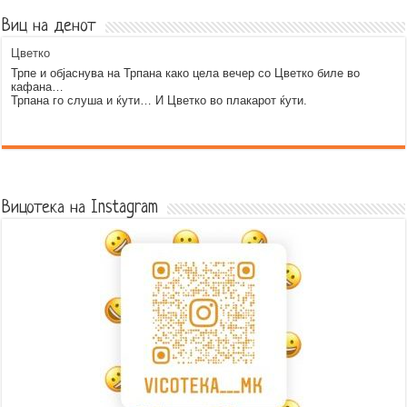
Виц на денот
Цветко
Трпе и објаснува на Трпана како цела вечер со Цветко биле во
кафана…
Трпана го слуша и ќути… И Цветко во плакарот ќути.
Error9
Вицотека на Instagram