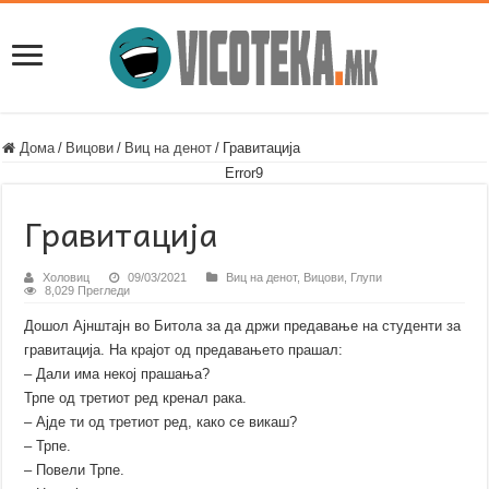
Дома
/
Вицови
/
Виц на денот
/
Гравитација
Error9
Гравитација
Холовиц
09/03/2021
Виц на денот
,
Вицови
,
Глупи
8,029 Прегледи
Дошол Ајнштајн во Битола за да држи предавање на студенти за
гравитација. На крајот од предавањето прашал:
– Дали има некој прашања?
Трпе од третиот ред кренал рака.
– Ајде ти од третиот ред, како се викаш?
– Трпе.
– Повели Трпе.