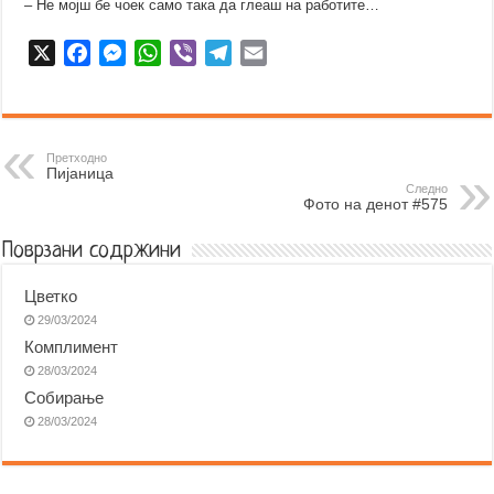
– Не мојш бе чоек само така да глеаш на работите…
X
F
M
W
V
T
E
a
e
h
i
e
m
c
s
a
b
l
a
e
s
t
e
e
i
b
e
s
r
g
l
Претходно
Пијаница
o
n
A
r
Следно
Фото на денот #575
o
g
p
a
k
e
p
m
Поврзани содржини
r
Цветко
29/03/2024
Комплимент
28/03/2024
Собирање
28/03/2024