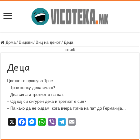
Дома
/
Вицови
/
Виц на денот
/
Деца
Error9
Деца
Цветко го прашува Трпе:
– Трпе колку деца имаш?
– Два сина и третиот е на пат.
– Од кај си сигурен дека и третиот е син?
– Па како да не бидам, кога вчера тргна на пат до Германија…
X
F
M
W
V
T
E
a
e
h
i
e
m
c
s
a
b
l
a