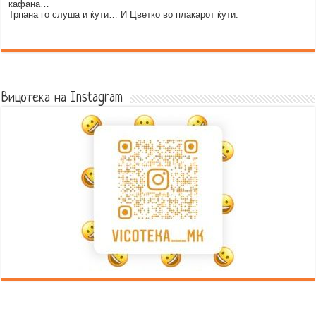
кафана…
Трпана го слуша и ќути… И Цветко во плакарот ќути.
Error9
Вицотека на Instagram
Error9
Error9