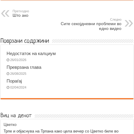
e
s
t
e
e
i
b
e
s
r
g
l
Претходно
Што ако
o
n
A
r
Следно
Сите секојдневни проблеми во
o
g
p
a
едно видео
k
e
p
m
r
Поврзани содржини
Недостаток на калциум
26/01/2026
Преврзана глава
26/08/2025
Пораѓај
02/04/2024
Виц на денот
Цветко
Трпе и објаснува на Трпана како цела вечер со Цветко биле во