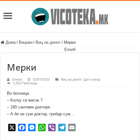
Дома
/
Вицови
/
Виц на денот
/
Мерки
Error9
Мерки
Енена
02/07/2020
Виц на денот
,
Црн хумор
3,353 Прегледи
Во болница:
– Колку си висок ?
– 180 сантими докторе.
– А бе не сум доктор, гробар сум…
X
F
M
W
V
T
E
a
e
h
i
e
m