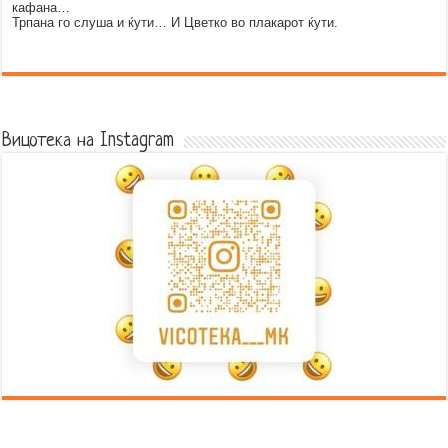
кафана…
Трпана го слуша и ќути… И Цветко во плакарот ќути.
Error9
Вицотека на Instagram
Error9