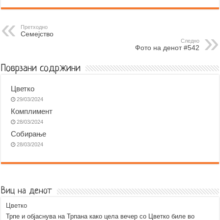
c
s
a
b
l
a
e
s
t
e
e
i
b
e
s
r
g
l
Претходно
Семејство
o
n
A
r
Следно
Фото на денот #542
o
g
p
a
k
e
p
m
Поврзани содржини
r
Цветко
29/03/2024
Комплимент
28/03/2024
Собирање
28/03/2024
Виц на денот
Цветко
Трпе и објаснува на Трпана како цела вечер со Цветко биле во