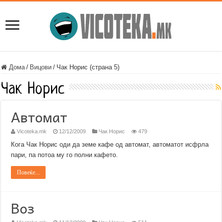
Дома
/
Вицови
/
Чак Норис (страна 5)
Чак Норис
Автомат
Vicoteka.mk
12/12/2009
Чак Норис
479
Кога Чак Норис оди да земе кафе од автомат, автоматот исфрла
пари, па потоа му го полни кафето.
Повеќе...
Воз