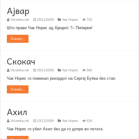
Ајвар
Vicoteka.mk
29/11/2009
Чак Норис
720
Што прави Чак Норис од Ајварот ?– Пиперки!
Повеќе...
Скокач
Vicoteka.mk
20/11/2009
Чак Норис
580
Чак Норис го поминал рекордот на Сергеј Бубка без стап.
Повеќе...
Ахил
Vicoteka.mk
13/11/2009
Чак Норис
634
Чак Норис го убил Ахил без да го допре во петата.