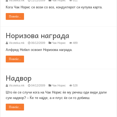
Vicoteka.mk
11/12/2009
Чак Норис
511
Кога Чак Норис се вози со воз, кондуктерот си купува карта.
Повеќе...
Норизова награда
Vicoteka.mk
06/12/2009
Чак Норис
489
Алфред Нобел освоил Норизова награда.
Повеќе...
Надвор
Vicoteka.mk
04/12/2009
Чак Норис
528
Што ќе се случи кога на Чак Норис ќе му речеш оди види дали
сум надвор? – Ќе те најде, а и плус ќе си го добиеш.
Повеќе...