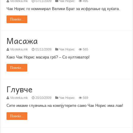
Vicoteka.mk
07/11/2009
Чак Норис
495
Чак Норис го номинирал Велики Брат за исфрлање од куќата.
Повеќе...
Масажа
Vicoteka.mk
01/11/2009
Чак Норис
565
Како Чак Норис масира грб? – Со култиватор!
Повеќе...
Глувче
Vicoteka.mk
20/10/2009
Чак Норис
569
Сите имаме глувчиња на компјутерите само Чак Норис има лав!
Повеќе...