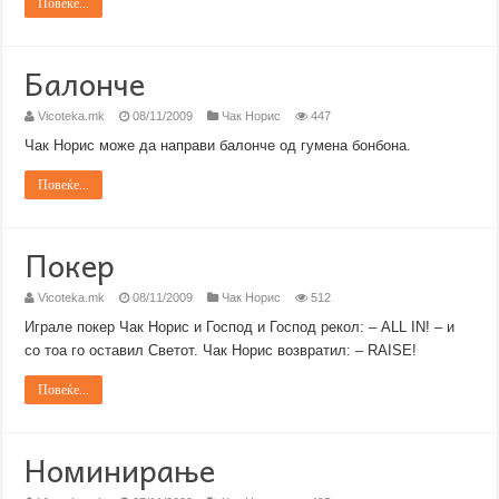
Повеќе...
Балонче
Vicoteka.mk
08/11/2009
Чак Норис
447
Чак Норис може да направи балонче од гумена бонбона.
Повеќе...
Покер
Vicoteka.mk
08/11/2009
Чак Норис
512
Играле покер Чак Норис и Господ и Господ рекол: – ALL IN! – и
со тоа го оставил Светот. Чак Норис возвратил: – RAISE!
Повеќе...
Номинирање