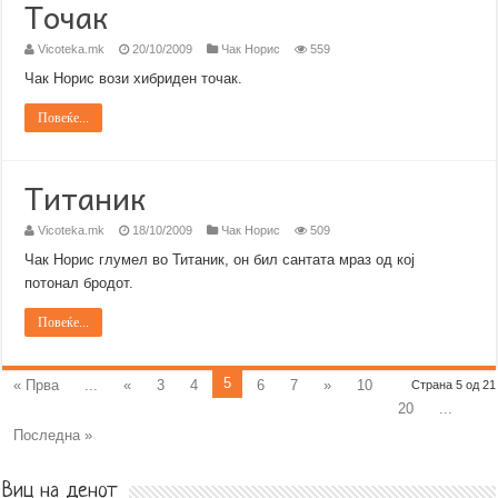
Точак
Vicoteka.mk
20/10/2009
Чак Норис
559
Чак Норис вози хибриден точак.
Повеќе...
Титаник
Vicoteka.mk
18/10/2009
Чак Норис
509
Чак Норис глумел во Титаник, он бил сантата мраз од кој
потонал бродот.
Повеќе...
5
« Прва
...
«
3
4
6
7
»
10
Страна 5 од 21
20
...
Последна »
Виц на денот