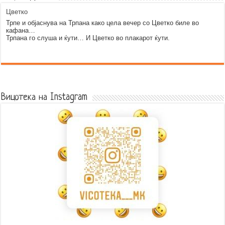
Цветко
Трпе и објаснува на Трпана како цела вечер со Цветко биле во
кафана…
Трпана го слуша и ќути… И Цветко во плакарот ќути.
Error9
Вицотека на Instagram