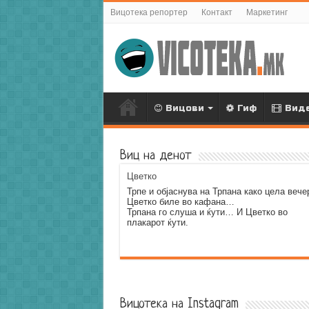
Вицотека репортер
Контакт
Маркетинг
Вицови
Гиф
Вид
Виц на денот
Цветко
Трпе и објаснува на Трпана како цела вече
Цветко биле во кафана…
Трпана го слуша и ќути… И Цветко во
плакарот ќути.
Error9
Вицотека на Instagram