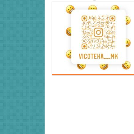
Error9
Error9