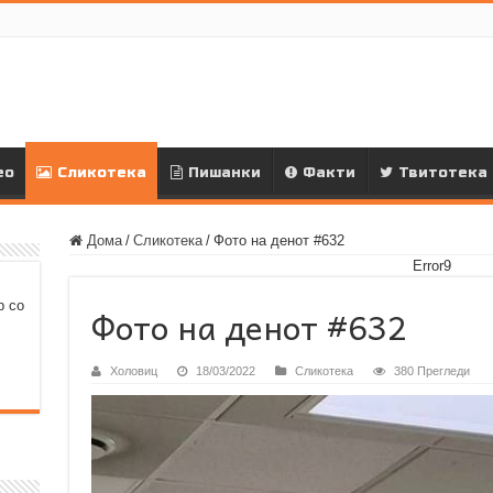
ео
Сликотека
Пишанки
Факти
Твитотека
Дома
/
Сликотека
/
Фото на денот #632
Error9
р со
Фото на денот #632
Холовиц
18/03/2022
Сликотека
380 Прегледи