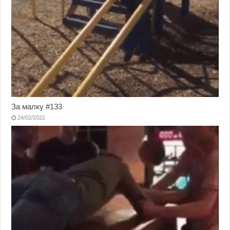
За малку #133
24/02/2022