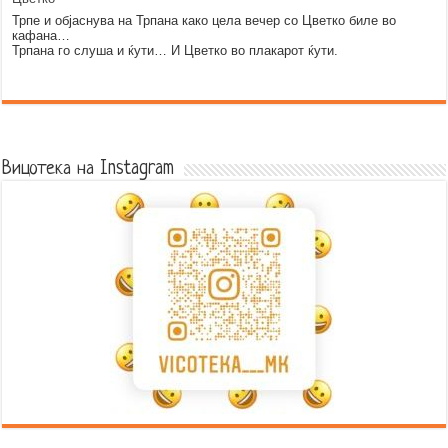
Трпе и објаснува на Трпана како цела вечер со Цветко биле во
кафана…
Трпана го слуша и ќути… И Цветко во плакарот ќути.
Error9
Вицотека на Instagram