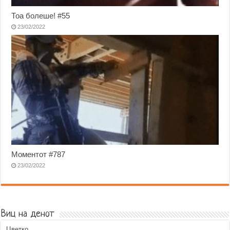
Тоа болеше! #55
23/02/2022
Моментот #787
23/02/2022
Виц на денот
Цветко