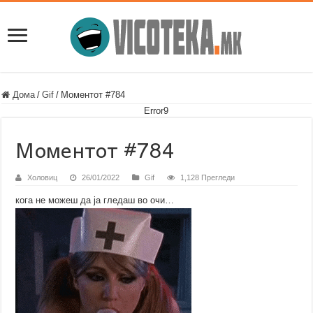
Дома
/
Gif
/
Моментот #784
Error9
Моментот #784
Холовиц
26/01/2022
Gif
1,128 Прегледи
кога не можеш да ја гледаш во очи…