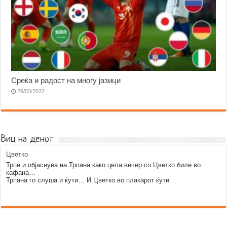
Среќа и радост на многу јазици
29/03/2022
Виц на денот
Цветко
Трпе и објаснува на Трпана како цела вечер со Цветко биле во
кафана…
Трпана го слуша и ќути… И Цветко во плакарот ќути.
Error9