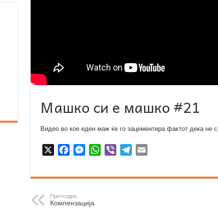
Машко си е машко #21
Видео во кое еден маж ќе го зацементира фактот дека не с
X
F
M
W
V
T
E
a
e
h
i
e
m
c
s
a
b
l
a
e
s
t
e
e
i
b
e
s
r
g
l
Претходно
Компензација
o
n
A
r