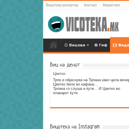
Вицотека репортер
Контакт
Маркетинг
Вицови
Гиф
Вид
Виц на денот
Цветко
Трпе и објаснува на Трпана како цела вече
Цветко биле во кафана…
Трпана го слуша и ќути… И Цветко во
плакарот ќути.
Error9
Вицотека на Instagram