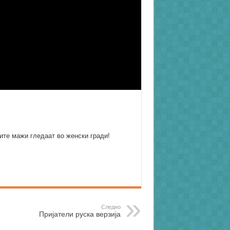
ите мажи гледаат во женски гради!
Следно
Пријатели руска верзија