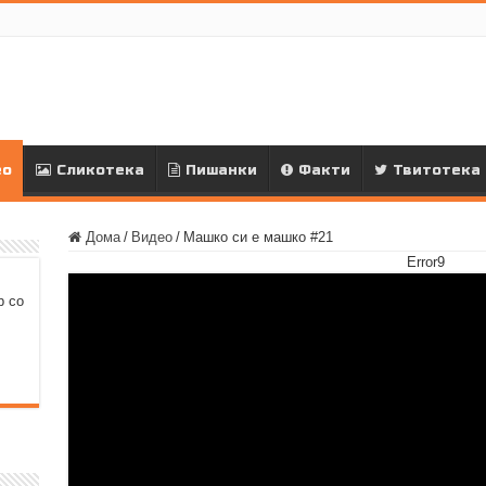
ео
Сликотека
Пишанки
Факти
Твитотека
Дома
/
Видео
/
Машко си е машко #21
Error9
р со