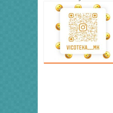
Error9
Error9