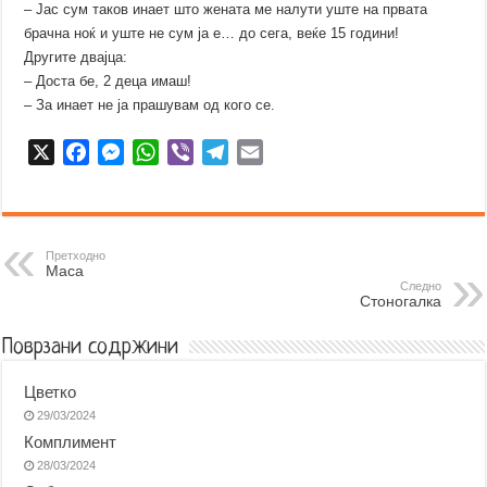
– Јас сум таков инает што жената ме налути уште на првата
брачна ноќ и уште не сум ја е… до сега, веќе 15 години!
Другите двајца:
– Доста бе, 2 деца имаш!
– За инает не ја прашувам од кого се.
X
F
M
W
V
T
E
a
e
h
i
e
m
c
s
a
b
l
a
e
s
t
e
e
i
b
e
s
r
g
l
Претходно
Маса
o
n
A
r
Следно
Стоногалка
o
g
p
a
k
e
p
m
Поврзани содржини
r
Цветко
29/03/2024
Комплимент
28/03/2024