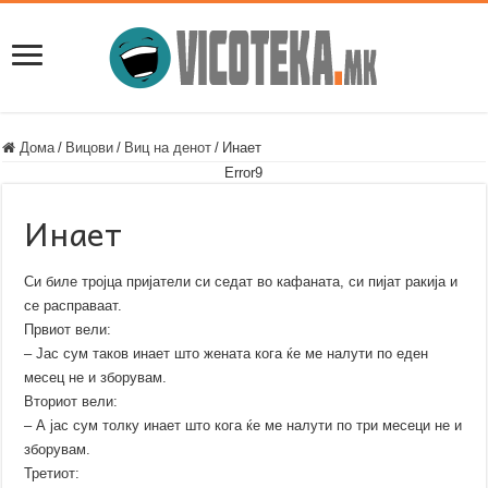
Дома
/
Вицови
/
Виц на денот
/
Инает
Error9
Инает
Си биле тројца пријатели си седат во кафаната, си пијат ракија и
се расправаат.
Првиот вели:
– Јас сум таков инает што жената кога ќе ме налути по еден
месец не и зборувам.
Вториот вели:
– А јас сум толку инает што кога ќе ме налути по три месеци не и
зборувам.
Третиот: