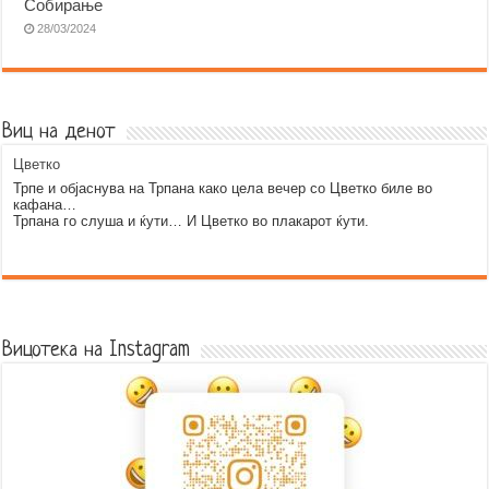
Собирање
28/03/2024
Виц на денот
Цветко
Трпе и објаснува на Трпана како цела вечер со Цветко биле во
кафана…
Трпана го слуша и ќути… И Цветко во плакарот ќути.
Error9
Вицотека на Instagram