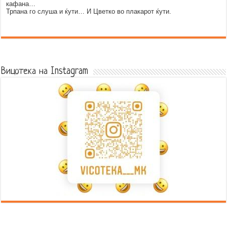
кафана…
Трпана го слуша и ќути… И Цветко во плакарот ќути.
Error9
Вицотека на Instagram
Error9