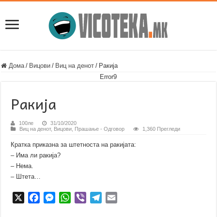
Дома
/
Вицови
/
Виц на денот
/
Ракија
Error9
Ракија
100ле
31/10/2020
Виц на денот
,
Вицови
,
Прашање - Одговор
1,360 Прегледи
Кратка приказна за штетноста на ракијата:
– Има ли ракија?
– Нема.
– Штета…
X
F
M
W
V
T
E
a
e
h
i
e
m