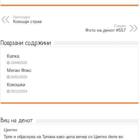
c
s
a
b
l
a
e
s
t
e
e
i
b
e
s
r
g
l
Претходно
Кокошји страв
o
n
A
r
Следно
Фото на денот #557
o
g
p
a
k
e
p
m
Поврзани содржини
r
Капка
15/09/2025
Меган Фокс
20/01/2025
Кокошки
20/12/2024
Виц на денот
Цветко
Трпе и објаснува на Трпана како цела вечер со Цветко биле во