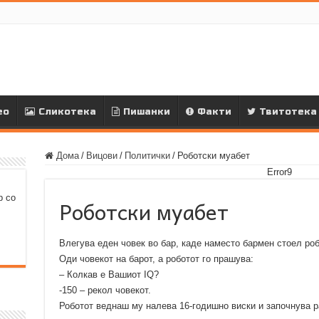
ео
Сликотека
Пишанки
Факти
Твитотека
Дома
/
Вицови
/
Политички
/
Роботски муабет
Error9
р со
Роботски муабет
Влегува еден човек во бар, каде наместо бармен стоел роб
Оди човекот на барот, а роботот го прашува:
– Колкав е Вашиот IQ?
-150 – рекол човекот.
Роботот веднаш му налева 16-годишно виски и започнува р