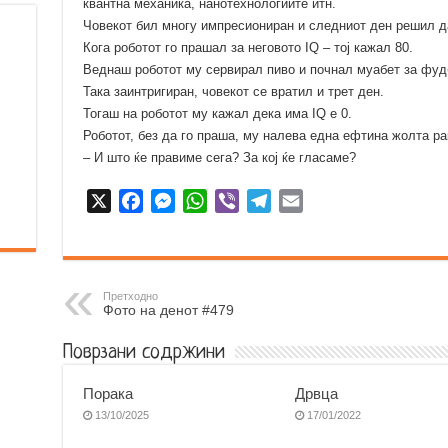
квантна механика, нанотехнологиите итн.
Човекот бил многу импресиониран и следниот ден решил да
Кога роботот го прашал за неговото IQ – тој кажал 80.
Веднаш роботот му сервирал пиво и почнал муабет за фудб
Така заинтригиран, човекот се вратил и трет ден.
Тогаш на роботот му кажал дека има IQ е 0.
Роботот, без да го праша, му налева една ефтина жолта рак
– И што ќе правиме сега? За кој ќе гласаме?
X
F
M
W
V
T
E
a
e
h
i
e
m
c
s
a
b
l
a
e
s
t
e
e
i
b
e
s
r
g
l
Претходно
Фото на денот #479
o
n
A
r
o
g
p
a
Поврзани содржини
k
e
p
m
r
Порака
Дрвца
13/10/2025
17/01/2022