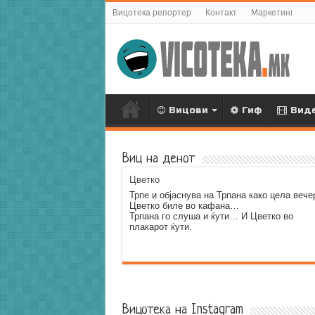
Вицотека репортер
Контакт
Маркетинг
Вицови
Гиф
Вид
Виц на денот
Цветко
Трпе и објаснува на Трпана како цела вече
Цветко биле во кафана…
Трпана го слуша и ќути… И Цветко во
плакарот ќути.
Error9
Вицотека на Instagram