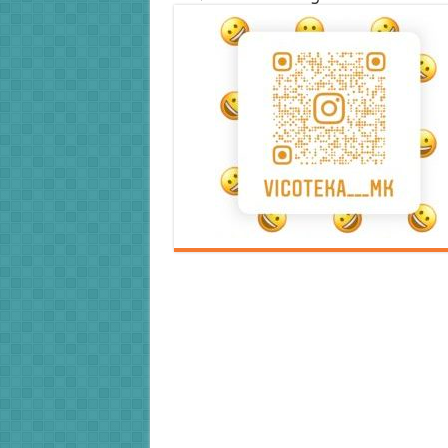
Error9
Error9