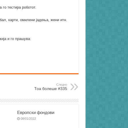
 го тестира роботот.
ал, карти, омилени јадења, жени итн.
ија и го прашува:
Следно
Тоа болеше #335
Европски фондови
08/01/2022