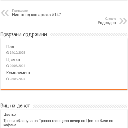
e
s
t
e
e
i
b
e
s
r
g
l
Претходно
Ништо од кошарката #147
o
n
A
r
Следно
Роденден
o
g
p
a
k
e
p
m
Поврзани содржини
r
Пад
14/10/2025
Цветко
29/03/2024
Комплимент
28/03/2024
Виц на денот
Цветко
Трпе и објаснува на Трпана како цела вечер со Цветко биле во
кафана…