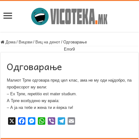
Дома
/
Вицови
/
Виц на денот
/
Одговарање
Error9
Одговарање
Малиот Трпе одговара пред цел клас, ама не му оди најдобро, па
професорот му вели:
– Ех Трпе, repetitio est mater studium.
А Трпе возбудено му враќа:
– А ја на тебе и жена ти и ќерка ти!
X
F
M
W
V
T
E
a
e
h
i
e
m
c
s
a
b
l
a