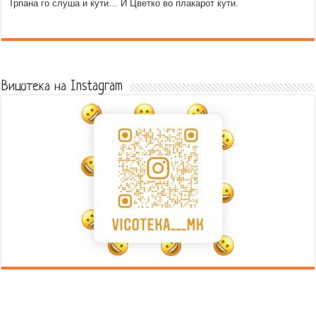
Трпана го слуша и ќути… И Цветко во плакарот ќути.
Error9
Вицотека на Instagram
Error9
Error9