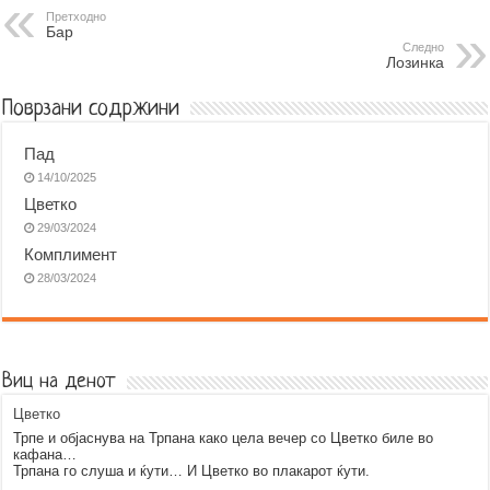
b
e
s
r
g
l
Претходно
Бар
o
n
A
r
Следно
Лозинка
o
g
p
a
k
e
p
m
Поврзани содржини
r
Пад
14/10/2025
Цветко
29/03/2024
Комплимент
28/03/2024
Виц на денот
Цветко
Трпе и објаснува на Трпана како цела вечер со Цветко биле во
кафана…
Трпана го слуша и ќути… И Цветко во плакарот ќути.