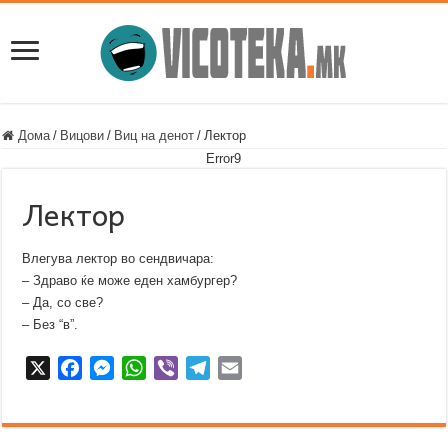
Дома
/
Вицови
/
Виц на денот
/
Лектор
Error9
Лектор
Влегува лектор во сендвичара:
– Здраво ќе може еден хамбургер?
– Да, со све?
– Без “в”.
X
F
M
W
V
T
E
a
e
h
i
e
m
c
s
a
b
l
a
e
s
t
e
e
i