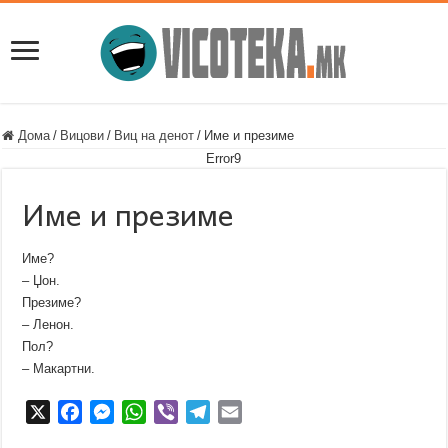
Дома
/
Вицови
/
Виц на денот
/
Име и презиме
Error9
Име и презиме
Име?
– Џон.
Презиме?
– Ленон.
Пол?
– Макартни.
X
F
M
W
V
T
E
a
e
h
i
e
m