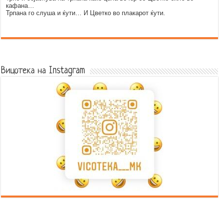
кафана…
Трпана го слуша и ќути… И Цветко во плакарот ќути.
Error9
Вицотека на Instagram
Error9