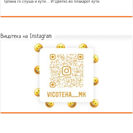
Трпана го слуша и ќути… И Цветко во плакарот ќути.
Error9
Вицотека на Instagram
Error9
Error9