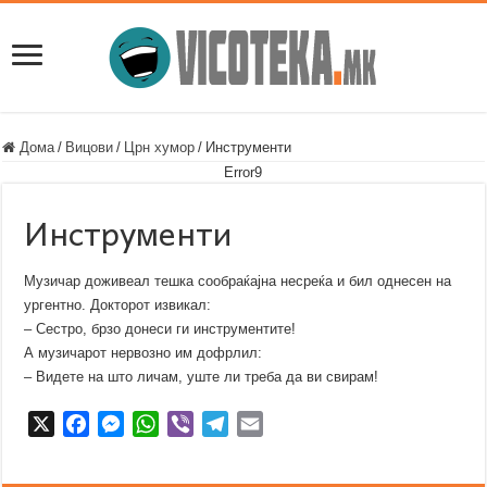
Дома
/
Вицови
/
Црн хумор
/
Инструменти
Error9
Инструменти
Музичар доживеал тешка сообраќајна несреќа и бил однесен на
ургентно. Докторот извикал:
– Сестро, брзо донеси ги инструментите!
А музичарот нервозно им дофрлил:
– Видете на што личам, уште ли треба да ви свирам!
X
F
M
W
V
T
E
a
e
h
i
e
m
c
s
a
b
l
a