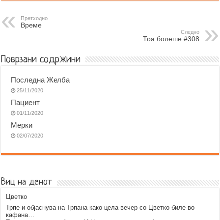
e
s
t
e
e
i
b
e
s
r
g
l
Претходно
Време
o
n
A
r
Следно
Тоа болеше #308
o
g
p
a
k
e
p
m
Поврзани содржини
r
Последна Желба
25/11/2020
Пациент
01/11/2020
Мерки
02/07/2020
Виц на денот
Цветко
Трпе и објаснува на Трпана како цела вечер со Цветко биле во
кафана…