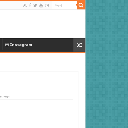
Instagram
егледи