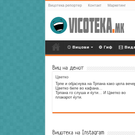
Вицотека репортер
Контакт
Маркетинг
Вицови
Гиф
Вид
Виц на денот
Цветко
Трпе и објаснува на Трпана како цела вече
Цветко биле во кафана…
Трпана го слуша и ќути… И Цветко во
плакарот ќути.
Error9
Вицотека на Instagram