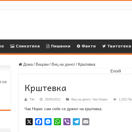
ео
Сликотека
Пишанки
Факти
Твитотека
Дома
/
Вицови
/
Виц на денот
/
Крштевка
Error9
р со
Крштевка
Tiki
29/05/2011
Виц на денот
,
Чак Норис
1,532 Пр
Чак Норис сам себе се држел на крштевка.
X
F
M
W
V
T
E
a
e
h
i
e
m