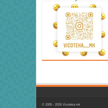
Error9
Error9
© 2005 - 2026
Vicoteka.mk