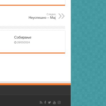
Следно
Неуспешно – Мај
Собирање
28/03/2024