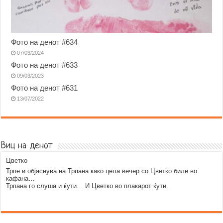
Фото на денот #634
07/03/2024
Фото на денот #633
09/03/2023
Фото на денот #631
13/07/2022
Виц на денот
Цветко
Трпе и објаснува на Трпана како цела вечер со Цветко биле во
кафана…
Трпана го слуша и ќути… И Цветко во плакарот ќути.