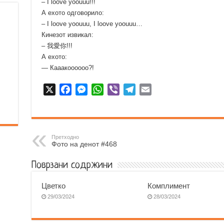
– I loove yoouuu!!!
А ехото одговорило:
– I loove yoouuu, I loove yoouuu…
Кинезот извикал:
– 我愛你!!!
А ехото:
— Кааакоооооо?!
X
F
M
W
V
T
E
a
e
h
i
e
m
c
s
a
b
l
a
e
s
t
e
e
i
b
e
s
r
g
l
Претходно
Фото на денот #468
o
n
A
r
o
g
p
a
Поврзани содржини
k
e
p
m
r
Цветко
Комплимент
29/03/2024
28/03/2024