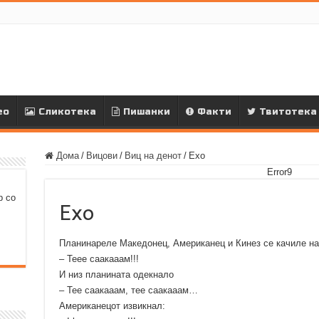
ео
Сликотека
Пишанки
Факти
Твитотека
Дома
/
Вицови
/
Виц на денот
/
Ехо
Error9
р со
Ехо
Планинареле Македонец, Американец и Кинез се качиле на 
– Теее саакааам!!!
И низ планината одекнало
– Тее саакааам, тее саакааам…
Американецот извикнал: