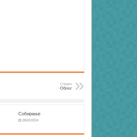
Следно
Облог
Собирање
28/03/2024