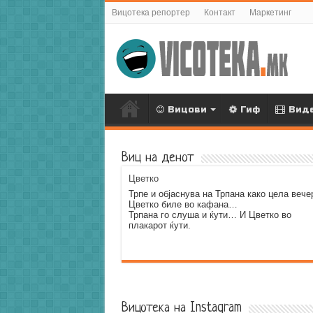
Вицотека репортер
Контакт
Маркетинг
Вицови
Гиф
Вид
Виц на денот
Цветко
Трпе и објаснува на Трпана како цела вече
Цветко биле во кафана…
Трпана го слуша и ќути… И Цветко во
плакарот ќути.
Error9
Вицотека на Instagram