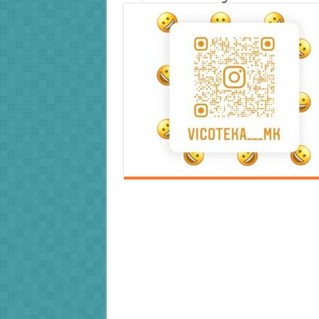
Error9
Error9