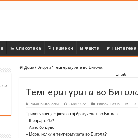
ео
Сликотека
Пишанки
Факти
Твитотека
Дома
/
Вицови
/
Температурата во Битола
Error9
р со
Температурата во Битол
Аљоша Иваноски
26/01/2022
Вицови
,
Разно
1,02
Прилепчанец се јавува кај братучедот во Битола.
– Шопрајте бе?
– Арно бе муце.
– Море, колку е температурата во Битола?