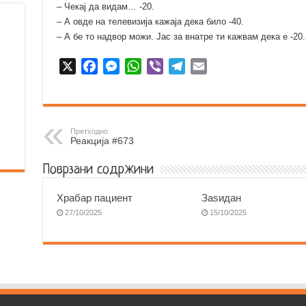
– Чекај да видам… -20.
– А овде на телевизија кажаја дека било -40.
– А бе то надвор можи. Јас за внатре ти кажвам дека е -20.
X
F
M
W
V
T
E
a
e
h
i
e
m
c
s
a
b
l
a
e
s
t
e
e
i
b
e
s
r
g
l
Претходно
Реакција #673
o
n
A
r
o
g
p
a
Поврзани содржини
k
e
p
m
r
Храбар пациент
Заѕидан
27/10/2025
15/10/2025