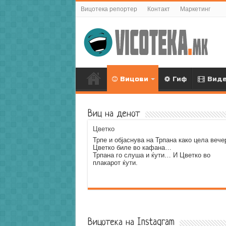
Вицотека репортер
Контакт
Маркетинг
Вицови
Гиф
Вид
Виц на денот
Цветко
Трпе и објаснува на Трпана како цела вече
Цветко биле во кафана…
Трпана го слуша и ќути… И Цветко во
плакарот ќути.
Error9
Вицотека на Instagram