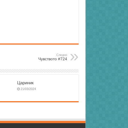
Следно
Чувството #724
Цариник
21/03/2024