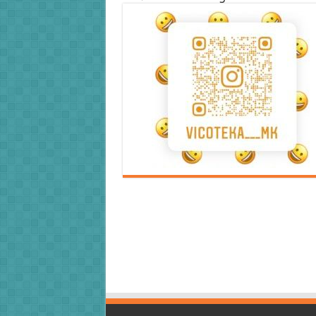
Error9
Error9