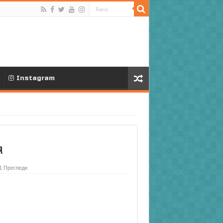
Instagram
а
1 Прегледи