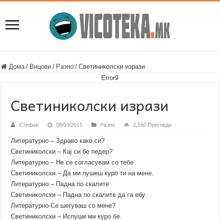
Дома
/
Вицови
/
Разно
/
Светиниколски изрази
Error9
Светиниколски изрази
Стефан
08/03/2015
Разно
2,550 Прегледи
Литературно – Здраво како си?
Светиниколски – Кај си бе педер?
Литературно – Не се согласувам со тебе
Светиниколски – Да ми пушеш куро ти на мене.
Литературно – Падна по скалите
Светиниколски – Падна по скалите да га ебу.
Литературно-Се шегуваш со мене?
Светиниколски – Испуши ми куро бе.