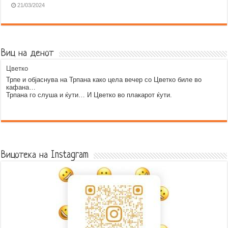
21/03/2024
Виц на денот
Цветко
Трпе и објаснува на Трпана како цела вечер со Цветко биле во
кафана…
Трпана го слуша и ќути… И Цветко во плакарот ќути.
Error9
Вицотека на Instagram