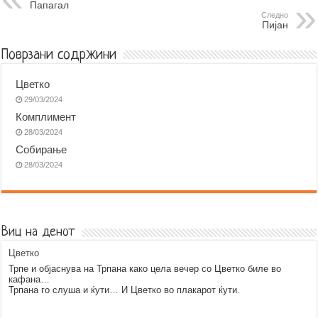
Папагал
o
n
A
r
Следно
Пијан
o
g
p
a
k
e
p
m
Поврзани содржини
r
Цветко
29/03/2024
Комплимент
28/03/2024
Собирање
28/03/2024
Виц на денот
Цветко
Трпе и објаснува на Трпана како цела вечер со Цветко биле во
кафана…
Трпана го слуша и ќути… И Цветко во плакарот ќути.