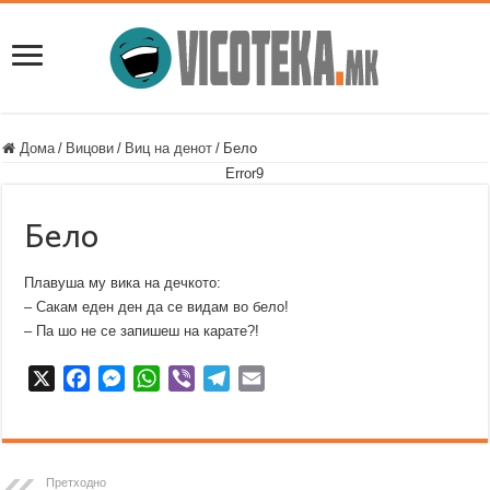
Дома
/
Вицови
/
Виц на денот
/
Бело
Error9
Бело
Плавуша му вика на дечкото:
– Сакам еден ден да се видам во бело!
– Па шо не се запишеш на карате?!
X
F
M
W
V
T
E
a
e
h
i
e
m
c
s
a
b
l
a
e
s
t
e
e
i
b
e
s
r
g
l
Претходно