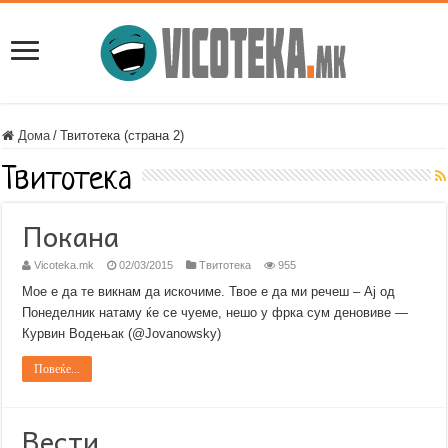
Дома
/
Твитотека (страна 2)
Твитотека
Покана
Vicoteka.mk
02/03/2015
Твитотека
955
Мое е да те викнам да искочиме. Твое е да ми речеш – Ај од
Понеделник натаму ќе се чуеме, нешо у фрка сум деновиве —
Курвин Водењак (@Jovanowsky)
Повеќе...
Вести