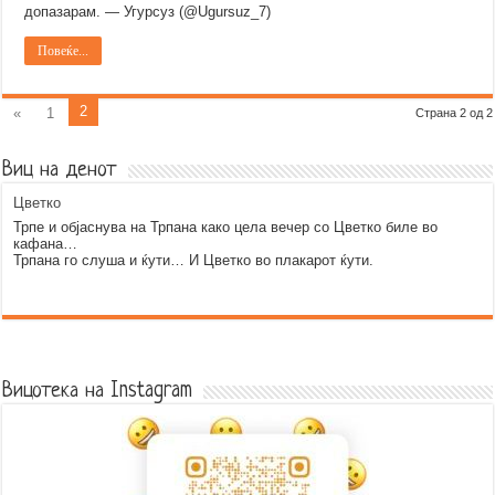
допазарам. — Угурсуз (@Ugursuz_7)
Повеќе...
2
«
1
Страна 2 од 2
Виц на денот
Цветко
Трпе и објаснува на Трпана како цела вечер со Цветко биле во
кафана…
Трпана го слуша и ќути… И Цветко во плакарот ќути.
Error9
Вицотека на Instagram