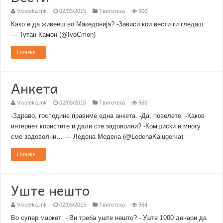
Vicoteka.mk
02/03/2015
Твитотека
900
Како е да живееш во Македонија? -Зависи кои вести ги гледаш.
— Тутан Камон (@IvoCmon)
Повеќе...
Анкета
Vicoteka.mk
02/03/2015
Твитотека
965
-Здраво, господине правиме една анкета. -Да, повелете. -Каков
интернет користите и дали сте задоволни? -Комшиски и многу
сме задоволни… — Ледена Медена (@LedenaKalugerka)
Повеќе...
Уште нешто
Vicoteka.mk
02/03/2015
Твитотека
964
Во супер маркет: - Ви треба уште нешто? - Уште 1000 денари да