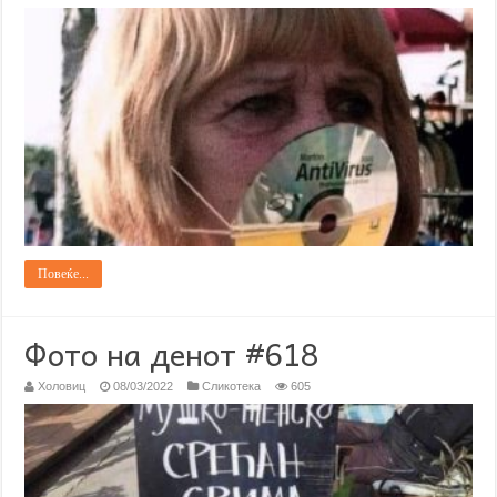
Повеќе...
Фото на денот #618
Холовиц
08/03/2022
Сликотека
605