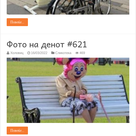
Повеќе...
Фото на денот #621
Холовиц
16/03/2022
Сликотека
469
Повеќе...