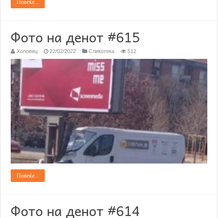
Повеќе...
Фото на денот #615
Холовиц
22/02/2022
Сликотека
512
Повеќе...
Фото на денот #614