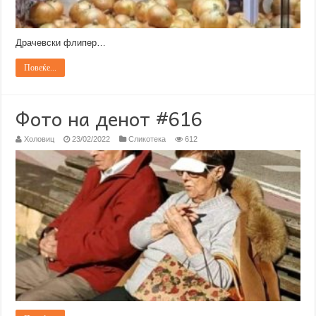
Драчевски флипер…
Повеќе...
Фото на денот #616
Холовиц
23/02/2022
Сликотека
612