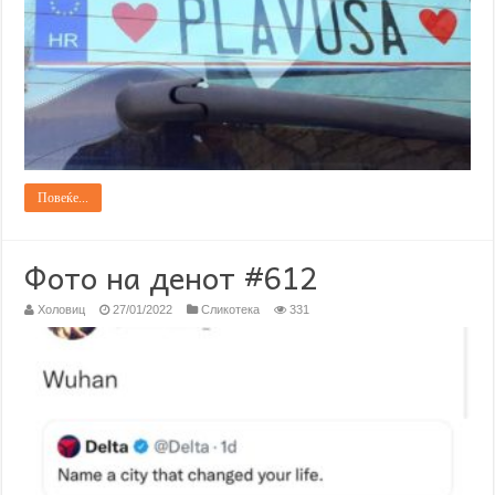
Повеќе...
Фото на денот #612
Холовиц
27/01/2022
Сликотека
331