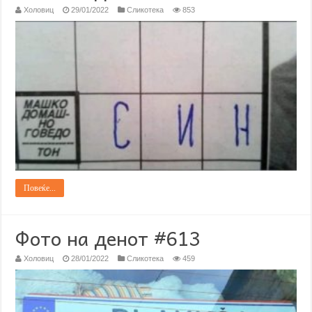
Холовиц
29/01/2022
Сликотека
853
Повеќе...
Фото на денот #613
Холовиц
28/01/2022
Сликотека
459