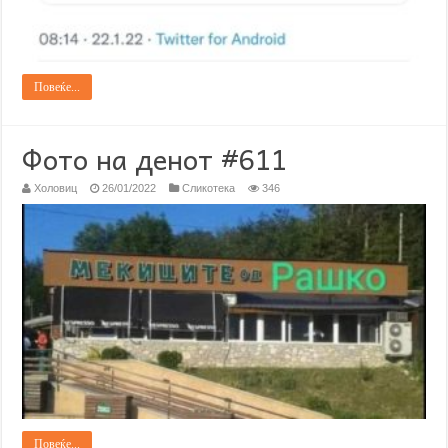
Повеќе...
Фото на денот #611
Холовиц
26/01/2022
Сликотека
346
Повеќе...