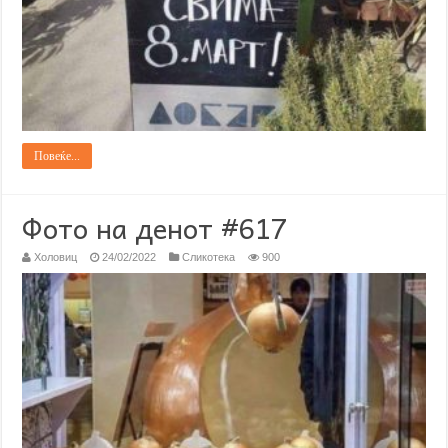
Повеќе...
Фото на денот #617
Холовиц
24/02/2022
Сликотека
900