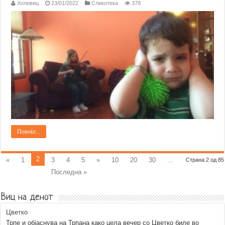
Холовиц
23/01/2022
Сликотека
378
Повеќе...
2
«
1
3
4
5
»
10
20
30
...
Страна 2 од 85
Последна »
Виц на денот
Цветко
Трпе и објаснува на Трпана како цела вечер со Цветко биле во