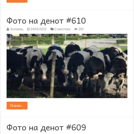
Фото на денот #610
Холовиц
24/01/2022
Сликотека
292
Повеќе...
Фото на денот #609