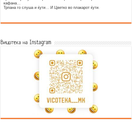
кафана…
Трпана го слуша и ќути… И Цветко во плакарот ќути.
Error9
Вицотека на Instagram
Error9