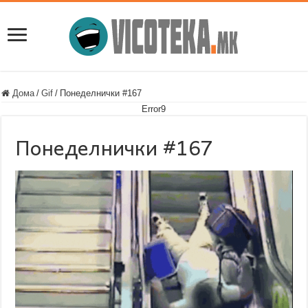
Дома
/
Gif
/
Понеделнички #167
Error9
Понеделнички #167