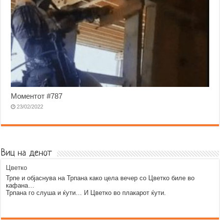
Моментот #787
23/02/2022
Виц на денот
Цветко
Трпе и објаснува на Трпана како цела вечер со Цветко биле во
кафана…
Трпана го слуша и ќути… И Цветко во плакарот ќути.