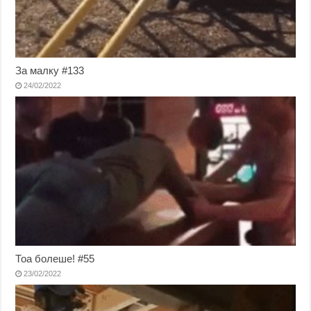
За малку #133
24/02/2022
Тоа болеше! #55
23/02/2022