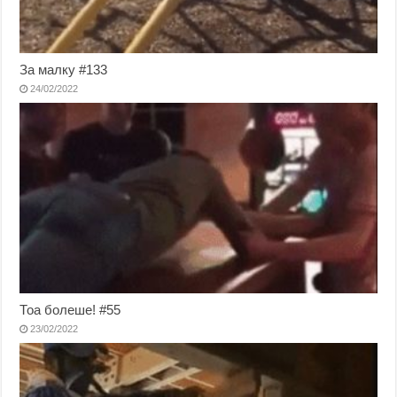
За малку #133
24/02/2022
Тоа болеше! #55
23/02/2022