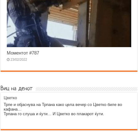
Моментот #787
23/02/2022
Виц на денот
Цветко
Трпе и објаснува на Трпана како цела вечер со Цветко биле во
кафана…
Трпана го слуша и ќути… И Цветко во плакарот ќути.
Error9