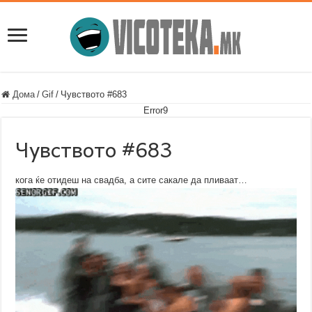
Дома
/
Gif
/
Чувството #683
Error9
Чувството #683
кога ќе отидеш на свадба, а сите сакале да пливаат…