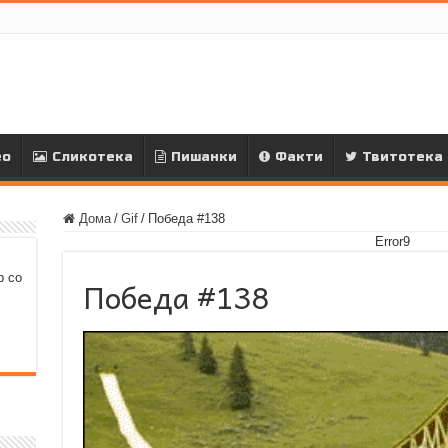
ео
Сликотека
Пишанки
Факти
Твитотека
Дома
/
Gif
/
Победа #138
Error9
р со
Победа #138