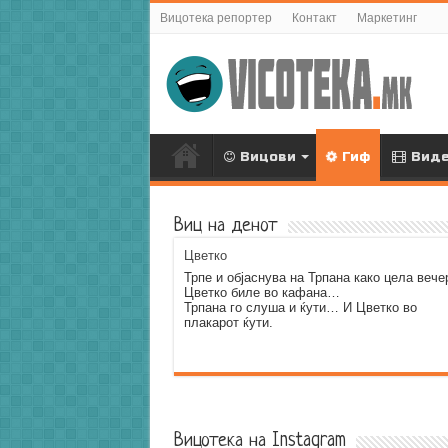
Вицотека репортер
Контакт
Маркетинг
Вицови
Гиф
Вид
Виц на денот
Цветко
Трпе и објаснува на Трпана како цела вече
Цветко биле во кафана…
Трпана го слуша и ќути… И Цветко во
плакарот ќути.
Error9
Вицотека на Instagram