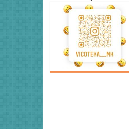
Error9
Error9