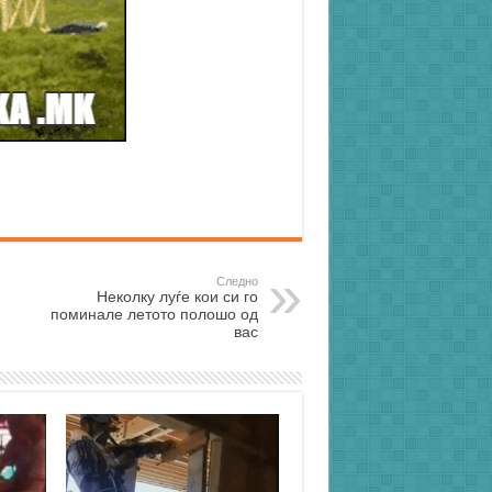
Следно
Неколку луѓе кои си го
поминале летото полошо од
вас