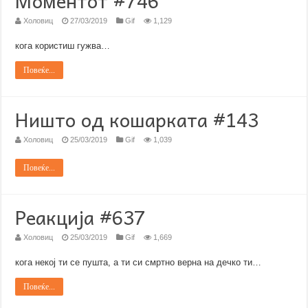
Моментот #746
Холовиц
27/03/2019
Gif
1,129
кога користиш гужва…
Повеќе...
Ништо од кошарката #143
Холовиц
25/03/2019
Gif
1,039
Повеќе...
Реакција #637
Холовиц
25/03/2019
Gif
1,669
кога некој ти се пушта, а ти си смртно верна на дечко ти…
Повеќе...