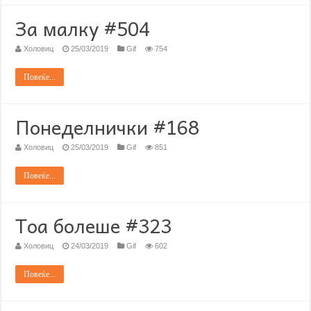
За малку #504
Холовиц
25/03/2019
Gif
754
Повеќе...
Понеделнички #168
Холовиц
25/03/2019
Gif
851
Повеќе...
Тоа болеше #323
Холовиц
24/03/2019
Gif
602
Повеќе...