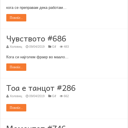
кога се преправам дека работам…
Повеќе...
Чувството #686
Холовиц
09/04/2019
Gif
483
Кога си најголем фраер во маало…
Повеќе...
Тоа е танцот #286
Холовиц
09/04/2019
Gif
662
Повеќе...