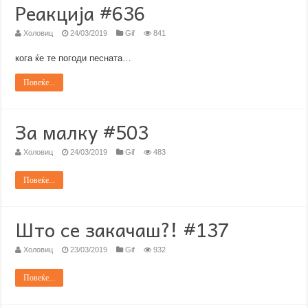
Реакција #636
Холовиц
24/03/2019
Gif
841
кога ќе те погоди песната…
Повеќе...
За малку #503
Холовиц
24/03/2019
Gif
483
Повеќе...
Што се закачаш?! #137
Холовиц
23/03/2019
Gif
932
Повеќе...