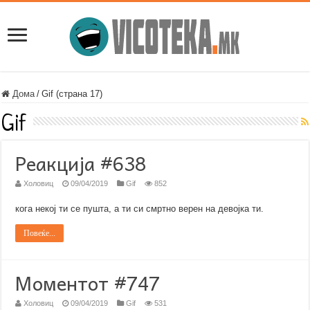
Дома
/
Gif (страна 17)
Gif
Реакција #638
Холовиц
09/04/2019
Gif
852
кога некој ти се пушта, а ти си смртно верен на девојка ти.
Повеќе...
Моментот #747
Холовиц
09/04/2019
Gif
531