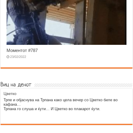
Моментот #787
23/02/2022
Виц на денот
Цветко
Трпе и објаснува на Трпана како цела вечер со Цветко биле во
кафана…
Трпана го слуша и ќути… И Цветко во плакарот ќути.
Error9