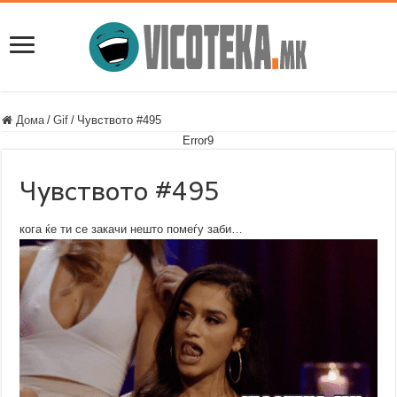
Дома
/
Gif
/
Чувството #495
Error9
Чувството #495
кога ќе ти се закачи нешто помеѓу заби…