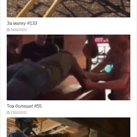
За малку #133
24/02/2022
Тоа болеше! #55
23/02/2022