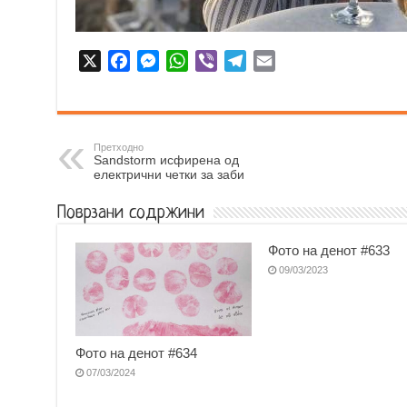
X
F
M
W
V
T
E
a
e
h
i
e
m
c
s
a
b
l
a
e
s
t
e
e
i
b
e
s
r
g
l
Претходно
Sandstorm исфирена од
o
n
A
r
електрични четки за заби
o
g
p
a
Поврзани содржини
k
e
p
m
r
Фото на денот #633
09/03/2023
Фото на денот #634
07/03/2024