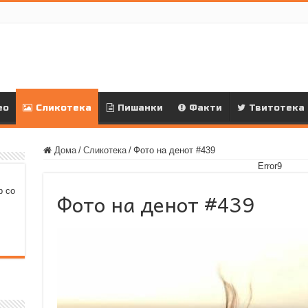
ео
Сликотека
Пишанки
Факти
Твитотека
Дома
/
Сликотека
/
Фото на денот #439
Error9
р со
Фото на денот #439