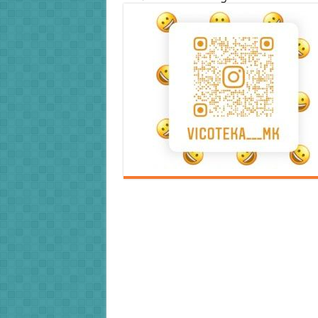
Error9
Error9