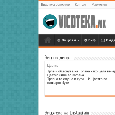
Вицотека репортер
Контакт
Маркетинг
Вицови
Гиф
Вид
Виц на денот
Цветко
Трпе и објаснува на Трпана како цела вече
Цветко биле во кафана…
Трпана го слуша и ќути… И Цветко во
плакарот ќути.
Error9
Вицотека на Instagram