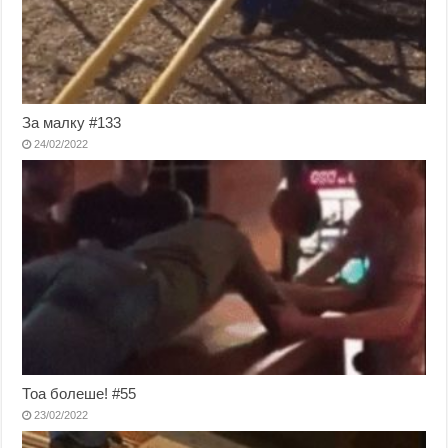
За малку #133
24/02/2022
Тоа болеше! #55
23/02/2022