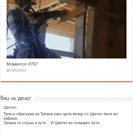
Моментот #787
23/02/2022
Виц на денот
Цветко
Трпе и објаснува на Трпана како цела вечер со Цветко биле во
кафана…
Трпана го слуша и ќути… И Цветко во плакарот ќути.