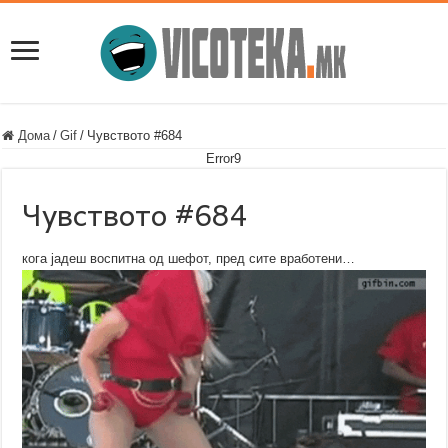
Дома
/
Gif
/
Чувството #684
Error9
Чувството #684
кога јадеш воспитна од шефот, пред сите вработени…