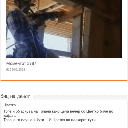
Моментот #787
23/02/2022
Виц на денот
Цветко
Трпе и објаснува на Трпана како цела вечер со Цветко биле во
кафана…
Трпана го слуша и ќути… И Цветко во плакарот ќути.